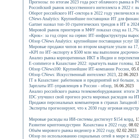
Прогнозы: по итогам 2023 года рост облачного рынка в Р
Российский рынок искусственного интеллекта в 2022 г. в
Оборот российского ИТ-сектора в 2022 году увеличился 
CNews Analytics: Крупнейшие поставщики ИТ для финанс
Gartner назвал топ-10 стратегических трендов в ИТ в 2024
Мировой рынок принтеров и МФУ показал спад на 11,7%
«Крок»: за год спрос на сервис ИТ-инфраструктуры вырос 
Обзор CNews Analytics: крупнейшие поставщики услуг Ц
Мировые продажи чипов во втором квартале упали на 17
«KPI по ИТ-экспорту в $500 млн мы выполним досрочно»
Анализ рынка корпоративных ИКТ в Индии и перспектив
E-commerce в Казахстане 2022: прыгнуть выше головы,
12
Обзор CNews100: Крупнейшие ИТ-компании России
, 05.
Обзор CNews: Искусственный интеллект 2023
, 22.06.2023
IT в Казахстане: работников и предприятий всё больше, 
Зарплаты ИТ-управленцев в России - обзор
, 16.06.2023
Анализ российского рынка телекомоборудования: итоги 2
IDC улучшил свой прогноз роста мировых расходов на ИТ
Продажи персональных компьютеров в странах
Западной
Эксперты прогнозируют, что к 2030 году игровая индустр
Мировые расходы на ИИ-системы достигнут $154 млрд
, 1
Развитие криптоиндустрии Казахстана в 2022 году,
08.02
Объём мирового рынка видеоигр в 2022 году,
02.02.2023
Обзор по использованию социальных сетей в мире в 2022