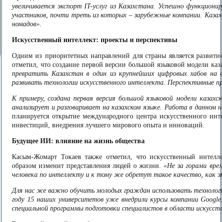
увеличивается экспорт IT-услуг из Казахстана. Успешно функцион
участников, почти треть из которых – зарубежные компании.
Казах
номадов».
Искусственный интеллект: проекты и перспективы
Одним из приоритетных направлений для страны является развити
отметил, что создание первой версии большой языковой модели ка
превратить Казахстан в один из крупнейших цифровых хабов на 
развивать технологии искусственного интеллекта. Перспективные п
К примеру, создана первая версия большой языковой модели казах
анализирует и разговаривает на казахском языке. Работа в данном
планируется открытие международного центра искусственного инт
инвестиций, внедрения лучшего мирового опыта и инноваций.
Будущее ИИ: влияние на жизнь общества
Касым-Жомарт Токаев также отметил, что искусственный интелл
образом изменит представления людей о жизни.
«Не за горами вре
человека по интеллекту и к тому же обретут такое качество, как э
Для нас же важно обучить молодых граждан использовать технологи
году 15 наших университетов уже внедрили курсы компании Google
специальной программы подготовки специалистов в области искусств