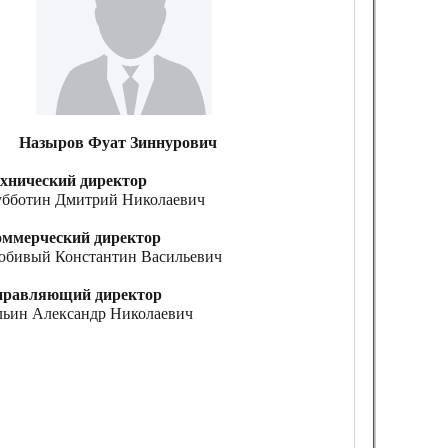
азыров Фуат Зиннурович
хнический директор
бботин Дмитрий Николаевич
ммерческий директор
бивый Константин Васильевич
правляющий директор
ьин Александр Николаевич