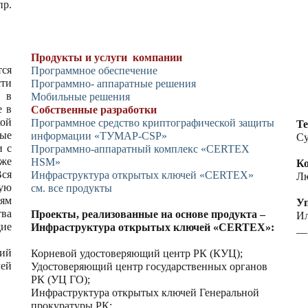
р.
Продукты и услуги компании
тся
Программное обеспечение
сти
Программно- аппаратные решения
я в
Мобильные решения
Н
е в
Собственные разработки
кой
Программное средство криптографической защиты
Те
ые
информации «ТУМАР-CSP»
Су
и с
Программно-аппаратный комплекс «CERTEX
же
HSM»
Ко
ся
Инфраструктура открытых ключей «CERTEX»
Лю
ую
см. все продукты
ям
У
ва
Проекты, реализованные на основе продукта –
Ил
щие
Инфраструктура открытых ключей «CERTEX»:
__
ий
Корневой удостоверяющий центр РК (КУЦ);
ей
Удостоверяющий центр государственных органов
РК (УЦ ГО);
Инфраструктура открытых ключей Генеральной
прокуратуры РК;