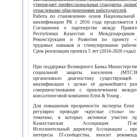
утверждает профессиональные стандарты, разра
отраслевыми объединениями работодателей
.
Работа по становлению основ Национальной
квалификации РК с 2016 года продолжается 
Соглашения о партнерстве между Правите
Республики Казахстан и Международным
Реконструкции и Развития по проекту «Р
трудовых навыков и стимулирование рабочи
Срок реализации проекта 5 лет (2016-2020 годы)
При поддержке Всемирного Банка Министерство
социальной защиты населения (МТС
организовало диагностику существующей 
квалификации с целью её дальнейшего раз
совершенствования с привлечением междун
консалтинговой компании Ernst & Young .
Для повышения прозрачности эксперты Ernst
регулярно проводят «круглые столы» по
тематике, в которых активное участие пр
Казахстанская Ассоциация IT-ком
Исполнительный директор Ассоциации , пре
интересы IT-cообщества, вносит рекомен