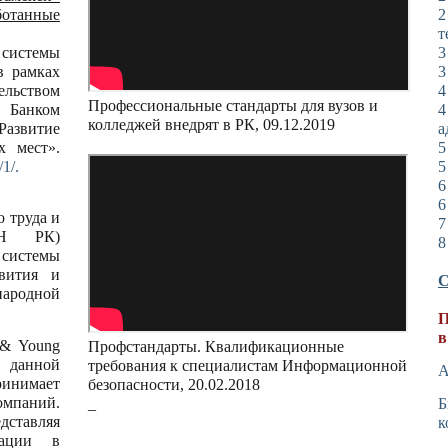
ботанные
2
т
 системы
3
в рамках
3
льством
4
Профессиональные стандарты для вузов и
 Банком
4
колледжей внедрят в РК, 09.12.2019
азвитие
а
х мест».
5
/1/.
5
6
6
 труда и
7
ЗН РК)
8
системы
вития и
С
ародной
П
в
 & Young
Профстандарты. Квалификационные
 данной
требования к специалистам Информационной
А
инимает
безопасности, 20.02.2018
паний.
_
Б
дставляя
к
дации в