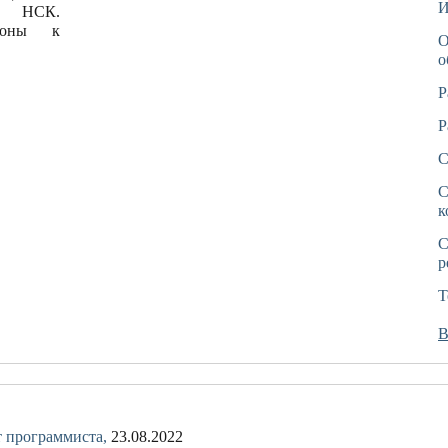
И
я НСК.
ороны к
О
о
Р
Р
С
С
к
С
р
Т
В
 программиста,
23.08.2022