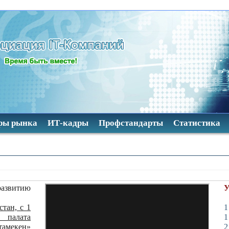
ры рынка
ИТ-кадры
Профстандарты
Статистика
развитию
У
тан, с 1
1
палата
1
тамекен»
2