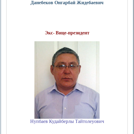
Данебеков Онгарбай Жидебаевич
Экс- Вице-президент
Нупбаев Кудайберлы Тайтолеуович